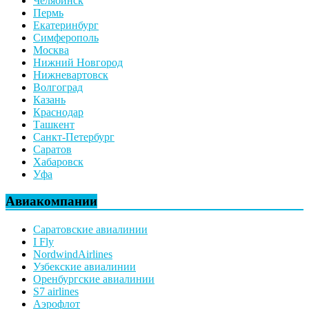
Челябинск
Пермь
Екатеринбург
Симферополь
Москва
Нижний Новгород
Нижневартовск
Волгоград
Казань
Краснодар
Ташкент
Санкт-Петербург
Саратов
Хабаровск
Уфа
Авиакомпании
Саратовские авиалинии
I Fly
NordwindAirlines
Узбекские авиалинии
Оренбургские авиалинии
S7 airlines
Аэрофлот