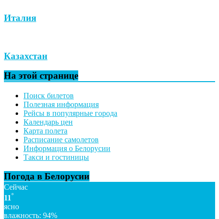
Италия
Казахстан
На этой странице
Поиск билетов
Полезная информация
Рейсы в популярные города
Календарь цен
Карта полета
Расписание самолетов
Информация о Белорусии
Такси и гостиницы
Погода в Белорусии
Сейчас
°
11
ясно
влажность: 94%