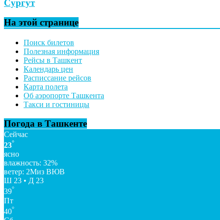
Сургут
На этой странице
Поиск билетов
Полезная информация
Рейсы в Ташкент
Календарь цен
Расписсание рейсов
Карта полета
Об аэропорте Ташкента
Такси и гостиницы
Погода в Ташкенте
Сейчас
°
23
ясно
влажность: 32%
ветер: 2Миз ВЮВ
Ш 23 • Д 23
°
39
Пт
°
40