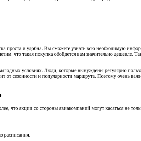
иска проста и удобна. Вы сможете узнать всю необходимую инф
метим, что такая покупка обойдется вам значительно дешевле. 
 выгодных условиях. Люди, которые вынуждены регулярно пользо
исит от сезонности и популярности маршрута. Поэтому очень ва
о
олее, что акции со стороны авиакомпаний могут касаться не тол
з расписания.