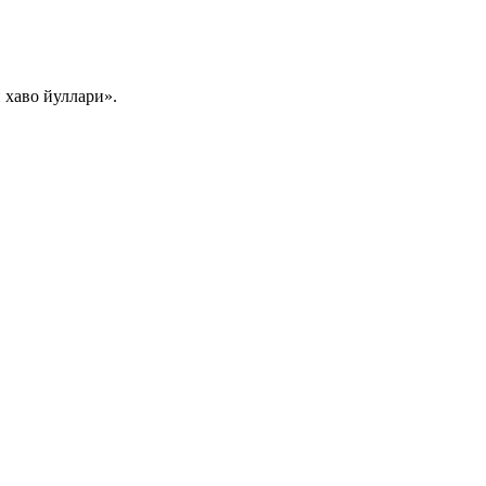
хаво йуллари».